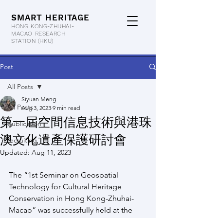
SMART HERITAGE
HONG KONG-ZHUHAI-
MACAO RESEARCH
STATION
(HKU)
Post
All Posts
Siyuan Meng
All Posts
Aug 3, 2023
9 min read
第一屆空間信息技術與港珠
publication
澳文化遺產保護研討會
recruiting
Updated:
Aug 11, 2023
The “1st Seminar on Geospatial 
Technology for Cultural Heritage 
Conservation in Hong Kong-Zhuhai-
Macao” was successfully held at the 