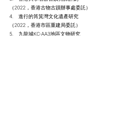
（2022，香港古物古蹟辦事處委託）
4. 進行的筲箕灣文化遺產研究
（2022，香港市區重建局委託）
5. 九龍城KC-AA3地區文物研究
（2022，香港市區重建局委託）
6. 賈本達道 99 號李記紀念藥房的文
化遺產評估（2022，香港市區重建局
委託）
7. 警察駕駛與交通訓練中心及範園模
擬城文化遺產顧問諮詢（備案保存）
(2022)
2 / Information
Technology 信息化專
項