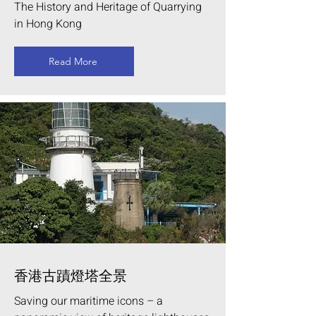
The History and Heritage of Quarrying
in Hong Kong
Read More
香港古蹟燈塔全景
Saving our maritime icons – a