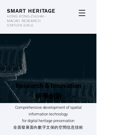
SMART HERITAGE
HONG KONG-ZHUHAI-
MACAO RESEARCH
STATION
(HKU)
Research & Innovation
研學創新
Comprehensive development of spatial
information technology
for digital heritage preservation​
全面發展面向數字文保的空間信息技術