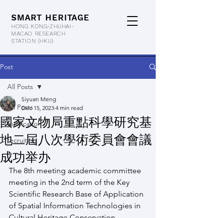
SMART HERITAGE
HONG KONG-ZHUHAI-
MACAO RESEARCH
STATION
(HKU)
Post
All Posts
Siyuan Meng
All Posts
Dec 15, 2023
4 min read
國家文物局重點科學研究基
publication
地二屆八次學術委員會會議
recruiting
成功举办
The 8th meeting academic committee 
meeting in the 2nd term of the Key 
Scientific Research Base of Application 
of Spatial Information Technologies in 
Cultural Heritage Conservation 