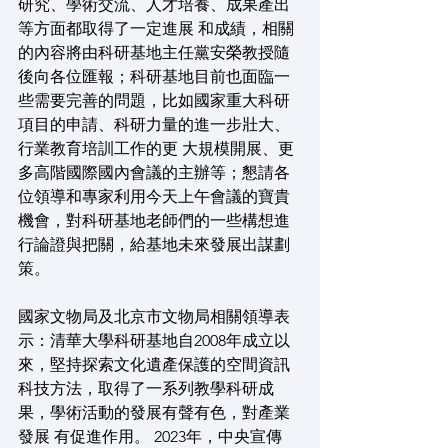
研究、學術交流、人才培養、成果產出
等方面都取得了一定進展 和成績，相關
的內容將由科研基地主任黨安榮教授隨
後向各位匯報；科研基地目前也面臨一
些需要完善的問題，比如國家重大科研
項目的申請、科研力量的進一步壯大、
行業教育培訓工作的更 大規模開展、更
多高階國際國內會議的主辦等；懇請各
位領導和專家利用今天上午會議的寶貴
機會，對科研基地老師們的一些構想進
行論證與把關，給基地未來發展出謀劃
策。
國家文物局及北京市文物局相關領導表
示：清華大學科研基地自2008年成立以
來，堅持探索文化遺產保護的空間資訊
科技方法，取得了一系列教學科研成
果，學術活動的發展有聲有色，對產業
發展 有促進作用。 2023年，中央宣傳